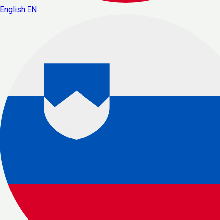
English
EN