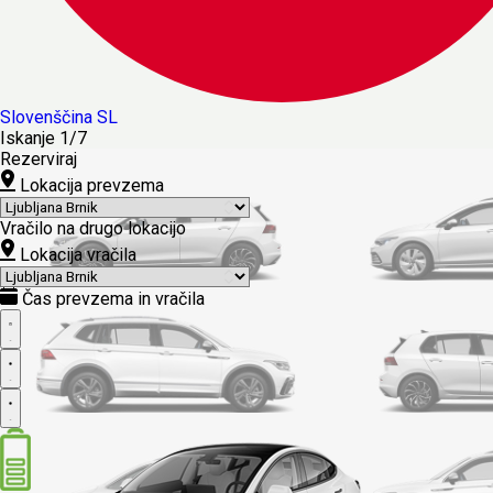
Slovenščina
SL
Iskanje
1/7
Rezerviraj
Lokacija prevzema
Vračilo na drugo lokacijo
Lokacija vračila
Čas prevzema in vračila